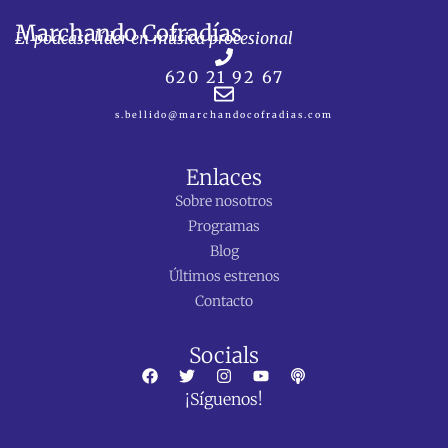
Marchando Cofradías
El podcast líder en música procesional
620 21 92 67
s.bellido@marchandocofradias.com
Enlaces
Sobre nosotros
Programas
Blog
Últimos estrenos
Contacto
Socials
F
T
I
Y
P
a
w
n
o
o
¡Síguenos!
c
i
s
u
d
e
t
t
t
c
b
t
a
u
a