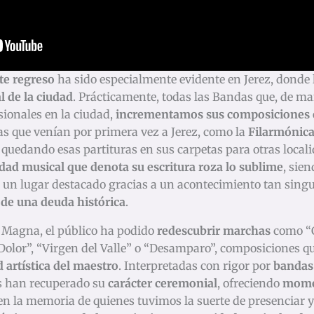
te regreso
ha sido especialmente evidente en Jerez, donde 
l de la ciudad
. Prácticamente, todas las Bandas que, de m
esionales en la ciudad,
incrementamos sus composiciones e
s que venían por primera vez a Jerez, como la
Filarmónica
 quedando esas partituras en sus carpetas para otras locali
idad musical que denota su escritura roza lo sublime
, sie
r un lugar destacado gracias a un acontecimiento tan sin
 de una deuda histórica
.
a Magna, el público ha podido
redescubrir marchas
como “C
olor”, “Virgen del Valle” o “Desamparo”, composiciones qu
d artística del maestro
. Interpretadas con rigor por
bandas
as han recuperado su
carácter ceremonial
, ofreciendo
momen
 la memoria de quienes tuvimos la suerte de presenciar y 