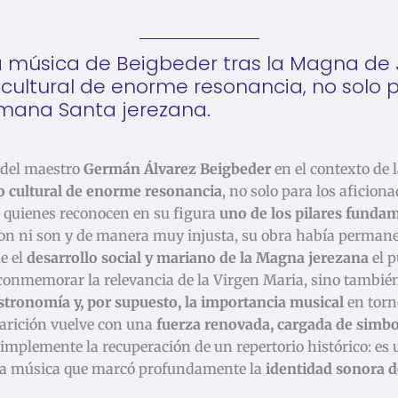
la música de Beigbeder tras la Magna de
cultural de enorme resonancia, no solo p
emana Santa jerezana.
 del maestro
Germán Álvarez Beigbeder
en el contexto de 
 cultural de enorme resonancia
, no solo para los aficio
 quienes reconocen en su figura
uno de los pilares fundam
 ton ni son y de manera muy injusta, su obra había perman
e el
desarrollo social y mariano de la Magna jerezana
el p
 conmemorar la relevancia de la Virgen Maria, sino tambi
astronomía y, por supuesto, la importancia musical
en torn
parición vuelve con una
fuerza renovada, cargada de simb
simplemente la recuperación de un repertorio histórico: es
a música que marcó profundamente la
identidad sonora d