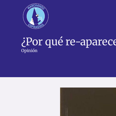
Ir
al
contenido
¿Por qué re-aparec
Opinión