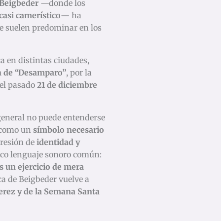
 Beigbeder
—donde los
asi camerístico
— ha
e suelen predominar en los
 en distintas ciudades,
ón de “Desamparo”
, por la
el pasado
21 de diciembre
eneral no puede entenderse
o como un
símbolo necesario
presión de
identidad y
ico lenguaje sonoro común:
s un ejercicio de mera
ica de Beigbeder vuelve a
 Jerez y de la Semana Santa