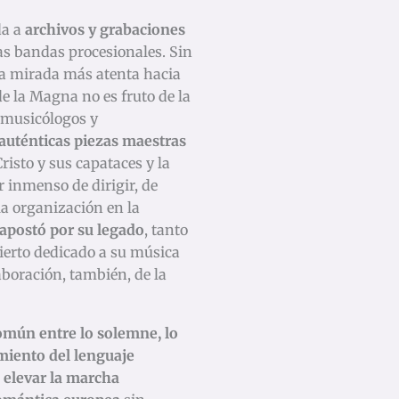
da a
archivos y grabaciones
as bandas procesionales. Sin
a mirada más atenta hacia
de la Magna no es fruto de la
 musicólogos y
 auténticas piezas maestras
risto y sus capataces y la
r inmenso de dirigir, de
la organización en la
apostó por su legado
, tanto
cierto dedicado a su música
laboración, también, de la
omún entre lo solemne, lo
iento del lenguaje
o
elevar la marcha