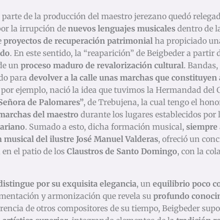
parte de la producción del maestro jerezano quedó relega
por la irrupción de
nuevos lenguajes musicales
dentro de l
e
proyectos de recuperación patrimonial
ha propiciado un
ado
. En este sentido, la “reaparición” de Beigbeder a partir 
 de un
proceso maduro de revalorización cultural
. Bandas,
do para
devolver a la calle unas marchas que constituyen
, por ejemplo, nació la idea que tuvimos la Hermandad del C
Señora de Palomares”
, de Trebujena, la cual tengo el hono
marchas del maestro
durante los lugares establecidos por 
mariano
. Sumado a esto, dicha formación musical,
siempre 
 musical del ilustre José Manuel Valderas
, ofreció un con
, en el patio de los
Claustros de Santo Domingo
, con la co
istingue por su exquisita elegancia
, un
equilibrio poco c
umentación y armonización que revela su
profundo conocim
ferencia de otros compositores de su tiempo, Beigbeder sup