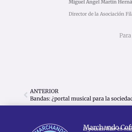
Miguel Ángel Martín Hern
Director de la Asociación F
Para
Ant
ANTERIOR
Bandas: ¿portal musical para la socieda
Marchando Cof
El podcast líder en mú