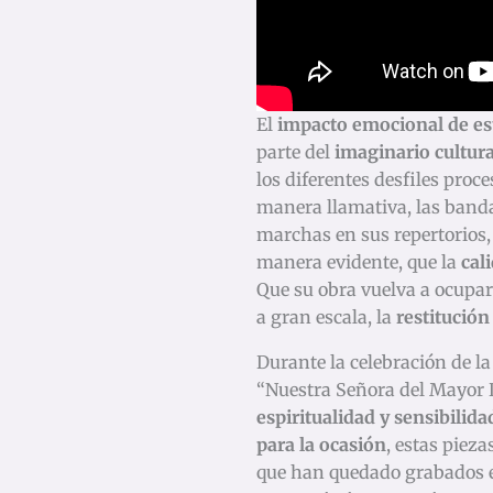
El
impacto emocional de es
parte del
imaginario cultura
los diferentes desfiles proc
manera llamativa, las banda
marchas en sus repertorios,
manera evidente, que la
cal
Que su obra vuelva a ocupa
a gran escala, la
restitución
Durante la celebración de l
“Nuestra Señora del Mayor D
espiritualidad y sensibilida
para la ocasión
, estas piez
que han quedado grabados en