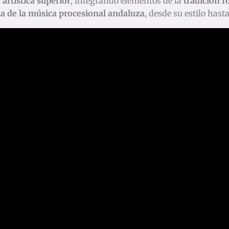
artística superior
, integrando elementos de la
tradición 
ia de la música procesional andaluza
, desde su estilo hast