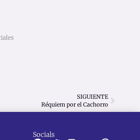
iales
Siguie
SIGUIENTE
Réquiem por el Cachorro
Socials