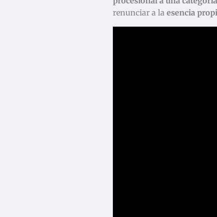
procesional a una categoría 
renunciar a la
esencia prop