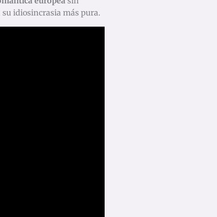
romántica europea
sin
a su idiosincrasia más pura.