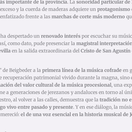
s importante de la provincia
. La
sonoridad particular de
xceso y la cuerda de maderas adquiere un
protagonismo c
nfatizado frente a las
marchas de corte más moderno
qu
ha despertado un
renovado interés
por escuchar su música
sí, como dato, pude presenciar la
magistral interpretaci
villa
en la salida extraordinaria del
Cristo de San Agustín
” de Beigbeder a la
primera línea de la música cofrade
en g
 recuperación patrimonial vivido durante la magna, sin
ación del valor cultural de la música procesional
, una ex
ne a generaciones de jerezanos y andaluces en torno al ún
estro, al volver a las calles, demuestra que la
tradición no e
go vivo entre pasado y presente
. Y en ese diálogo, la mús
 mereció:
el de una voz esencial en la historia musical de