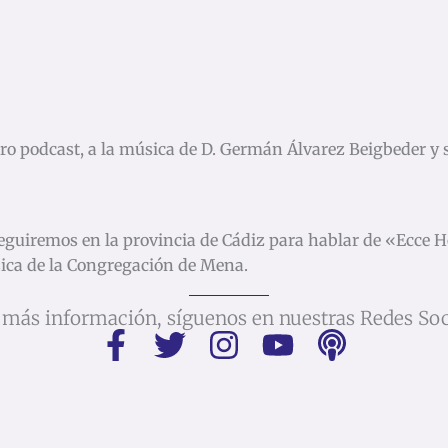
tro podcast, a la música de D. Germán Álvarez Beigbeder y
guiremos en la provincia de Cádiz para hablar de «Ecce 
ica de la Congregación de Mena.
 más información, síguenos en nuestras Redes Soc
F
T
I
Y
P
a
w
n
o
o
c
i
s
u
d
e
t
t
t
c