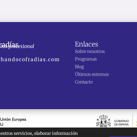
Enlaces
radías
sica procesional
Sobre nosotros
chandocofradias.com
Programas
Blog
Últimos estrenos
Contacto
estros servicios, elaborar información