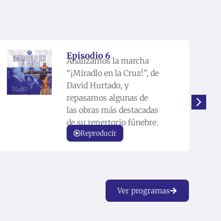
Episodio 6
Analizamos la marcha
“¡Miradlo en la Cruz!”, de
David Hurtado, y
repasamos algunas de
las obras más destacadas
de su repertorio fúnebre.
Reproducir
Ver programas