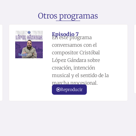
b
t
a
u
a
o
Otros programas
e
g
b
s
o
r
r
e
t
k
a
Episodio 7
En este programa
-
m
conversamos con el
compositor Cristóbal
f
López Gándara sobre
creación, intención
musical y el sentido de la
marcha procesional.
Reproducir