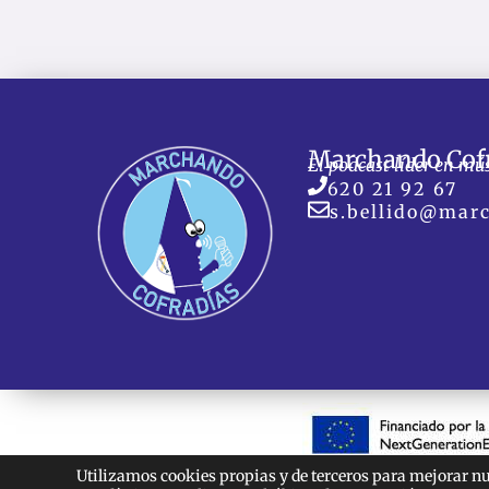
Marchando Cof
El podcast líder en mú
620 21 92 67
s.bellido@mar
Utilizamos cookies propias y de terceros para mejorar nu