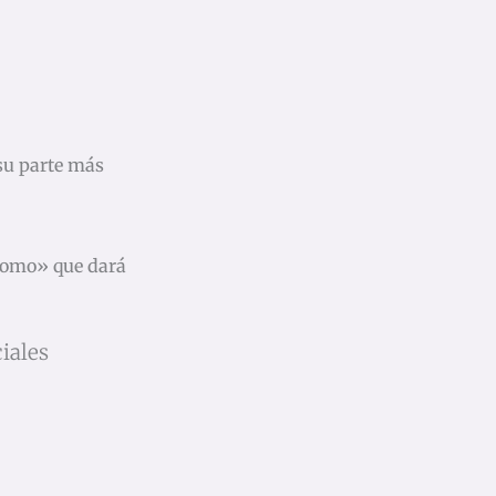
 su parte más
Homo» que dará
iales